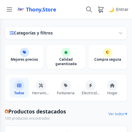
Thony.Store
🌙
Entrar
Categorías y filtros
Mejores precios
Calidad
Compra segura
garantizada
Todos
Herramientas
Fontaneria
Electricidad
Hogar
Tec
Productos destacados
Ver todos
100 productos encontrados